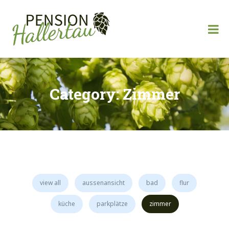
Skip
to
Pension Hallertau
content
Category:
Zimmer
view all
aussenansicht
bad
flur
küche
parkplätze
zimmer